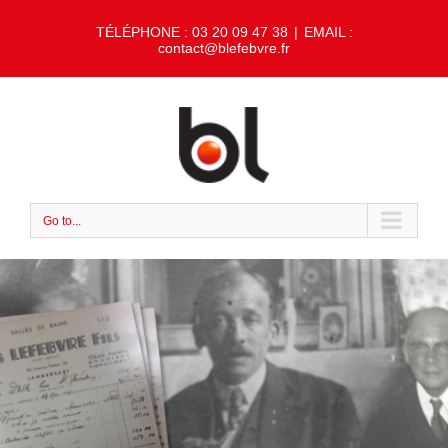
TÉLÉPHONE : 03 20 09 47 38
|
EMAIL :
contact@blefebvre.fr
Go to...